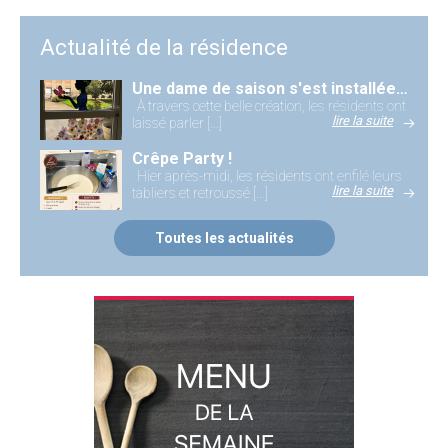
Actualité de la résidence
Une dame de saison s'est installée à notre fenêtre…
À travers cette belle création, les résidents ont
lire la suite
laissé parler [...]
Crêpe Party !
Hier après-midi, les résidents ont enfilé leurs
lire la suite
tabliers et retroussé [...]
Toutes les actualités